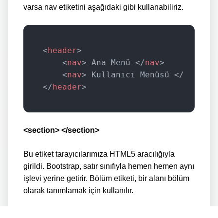
varsa nav etiketini aşağıdaki gibi kullanabiliriz.
<
header
> 

	<
nav
> Ana Menü </
nav
> 

	<
nav
> Kullanıcı Menüsü </
nav
> 

</
header
>
<section> </section>
Bu etiket tarayıcılarımıza HTML5 aracılığıyla
girildi. Bootstrap, satır sınıfıyla hemen hemen aynı
işlevi yerine getirir. Bölüm etiketi, bir alanı bölüm
olarak tanımlamak için kullanılır.
<aside> </aside>