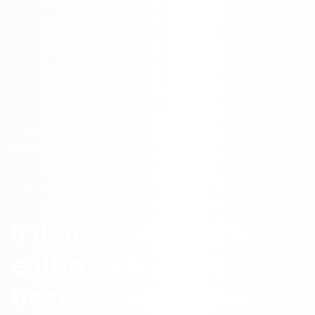
Ana Sayfa
/
HTML5
/
0'dan itibaren HTML eğitim seti -
body, header, na...
HTML5
0'dan itibaren HTML
eğitim seti - body,
header, nav, section,