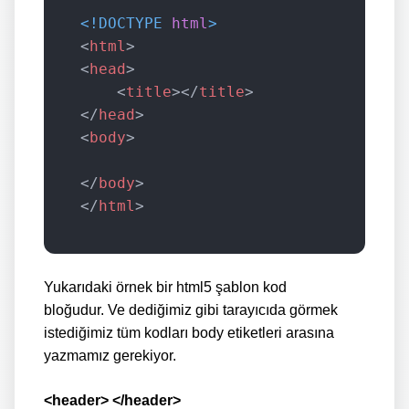
<!DOCTYPE 
html
>
<
html
>
<
head
>
<
title
>
</
title
>
</
head
>
<
body
>
</
body
>
</
html
>
Yukarıdaki örnek bir html5 şablon kod
bloğudur. Ve dediğimiz gibi tarayıcıda görmek
istediğimiz tüm kodları body etiketleri arasına
yazmamız gerekiyor.
<header> </header>