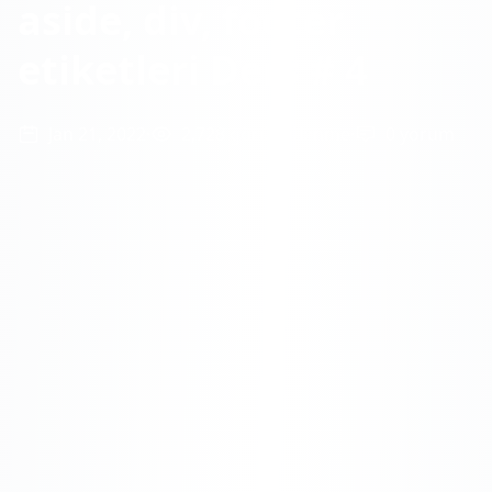
aside, div, footer
etiketleri Ders # 4
Jan 21, 2022
2,728 görüntülenme
0 yorum